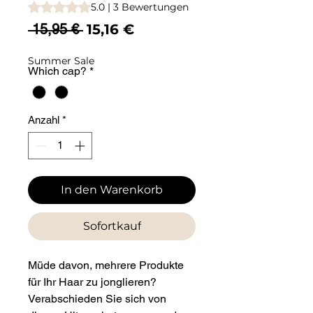
Das Rating beträgt 5.0 von fünf Sternen, basierend auf 3
5.0 | 3 Bewertungen
Standardpreis
Sale-
 15,95 € 
15,16 €
Preis
Summer Sale
Which cap?
*
Anzahl
*
In den Warenkorb
Sofortkauf
Müde davon, mehrere Produkte
für Ihr Haar zu jonglieren?
Verabschieden Sie sich von