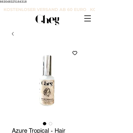
663048325164318
KOSTENLOSER VERSAND AB 60 EURO KOSTENLOSER VE
Azure Tropical - Hair