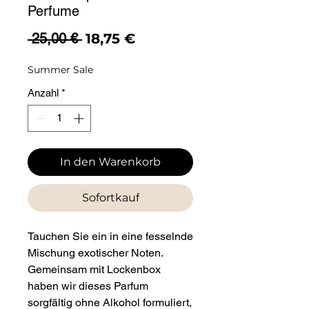
Perfume
Standardpreis
Sale-
 25,00 € 
18,75 €
Preis
Summer Sale
Anzahl
*
In den Warenkorb
Sofortkauf
Tauchen Sie ein in eine fesselnde
Mischung exotischer Noten.
Gemeinsam mit Lockenbox
haben wir dieses Parfum
sorgfältig ohne Alkohol formuliert,