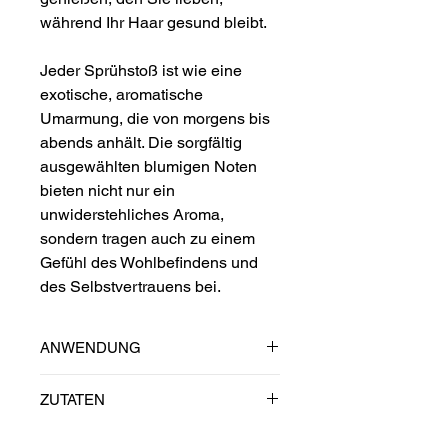
während Ihr Haar gesund bleibt.
Jeder Sprühstoß ist wie eine
exotische, aromatische
Umarmung, die von morgens bis
abends anhält. Die sorgfältig
ausgewählten blumigen Noten
bieten nicht nur ein
unwiderstehliches Aroma,
sondern tragen auch zu einem
Gefühl des Wohlbefindens und
des Selbstvertrauens bei.
ANWENDUNG
Tauche ein in eine faszinierende
ZUTATEN
Mischung exotischer Noten.
Gemeinsam mit Lockenbox haben
Aqua, polyglyceryl-4 caprate,