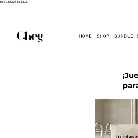
663048325164318
HOME
SHOP
BUNDLE 
¡Ju
par