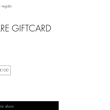
e regalo
RE GIFTCARD
€100
ar ahora