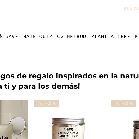
ENVÍO 
& SAVE
HAIR QUIZ
CG METHOD
PLANT A TREE
K
egos de regalo inspirados en la natu
a ti y para los demás!
¡NUEVO!
¡NUEVO!