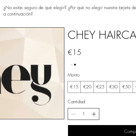
¿No estás seguro de qué elegir? ¿Por qué no elegir nuestra tarjeta d
a continuación?
CHEY HAIRCA
€15
Monto
€15
€20
€25
€30
€50
Cantidad
Compr