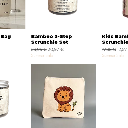
da
Vista rápida
Vi
s Bag
Bamboo 3-Step
Kids Bam
Scrunchie Set
Scrunchie
erta
Precio
Precio de oferta
Precio
Preci
29,95 €
20,97 €
17,95 €
12,57
Summer Sale
Summer Sale