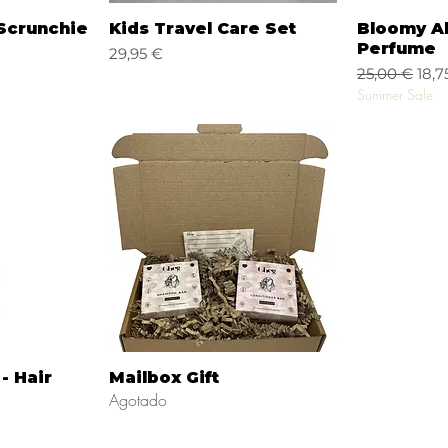
da
Vista rápida
Vi
Scrunchie
Kids Travel Care Set
Bloomy Al
Perfume
Precio
29,95 €
oferta
Precio
Prec
25,00 €
18,7
Summer Sale
da
Vista rápida
- Hair
Mailbox Gift
Agotado
oferta