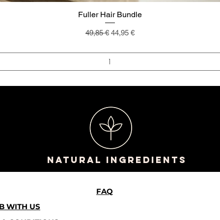
Fuller Hair Bundle
Prezzo regolare
Prezzo scontato
49,85 €
44,95 €
NATURAL INGREDIENTS
FAQ
B WITH US