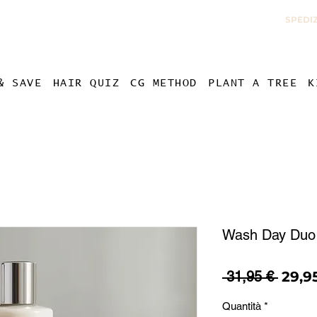
SPEDIZ
& SAVE
HAIR QUIZ
CG METHOD
PLANT A TREE
K
Wash Day Duo
Prez
 31,95 € 
29,9
regol
Quantità
*