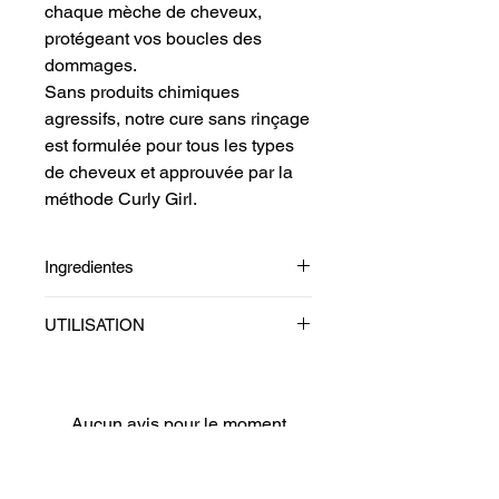
chaque mèche de cheveux,
protégeant vos boucles des
dommages.
Sans produits chimiques
agressifs, notre cure sans rinçage
est formulée pour tous les types
de cheveux et approuvée par la
méthode Curly Girl.
Ingredientes
Aqua, Prunus amygdalus Dulcis
UTILISATION
Oil*, Cetearyl Alcohol, Glyceryl
Stearate SE, Simmondsia chinensis
Après avoir lavé vos cheveux,
Seed Oil*, Caprylic/capric
appliquez-le sur cheveux mouillés
Triglyceride,Propanediol, Mangifera
ou humides. Déposez une petite
Aucun avis pour le moment
Indica Seed Butter, Panthenol,
quantité de la crème de liaison dans
Partagez votre expérience, soyez le
Glyceryl Caprylate, Xanthan Gum,
vos mains. Frottez vos mains
premier à laisser un avis.
Tocopheryl Acetate, Glyceryl
ensemble et appliquez ensuite la