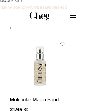
663048325164318
LIVRAISON GRATUITE BE&FR DÈS 60€
Molecular Magic Bond
Prix
21,95 €